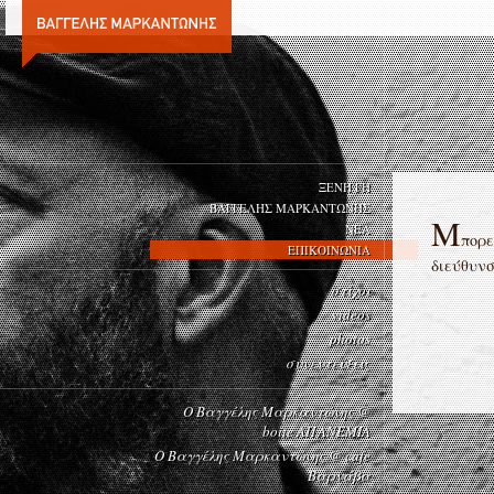
ΞΕΝΗ ΓΗ
ΒΑΓΓΕΛΗΣ ΜΑΡΚΑΝΤΩΝΗΣ
Μ
ΝΕΑ
πορε
ΕΠΙΚΟΙΝΩΝΙΑ
διεύθυν
στίχοι
videos
photos
συνεντεύξεις
Ο Βαγγέλης Μαρκαντώνης @
boite ΑΠΑΝΕΜΙΑ
Ο Βαγγέλης Μαρκαντώνης @ cafe
Βαρνάβα